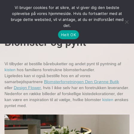
Vi bruger cookies for at sikre, at vi giver dig den bedste
oplevelse på vores hjemmeside. Hvis du fortsætter med at
Gå til hovedindhold
bruge dette websted, vil vi antage, at du er indforstået med
det.
Helt OK
Blomster og pynt
Vi tilbyder at bestille bårebuketter og andet pynt til pyntning af
kisten
hos familiens foretrukne blomsterhandler.
Ligeledes kan vi også bestille hos en af vores
samarbejdspartnere
Blomsterforretningen Den Grønne Butik
eller
Design Flower
, hvis I ikke selv har en foretrukken leverandør.
Nedenfor en række billeder af forskellige kistedekorationer, der
kan være en inspiration til at vælge, hvilke blomster
kisten
ønskes
pyntet med.