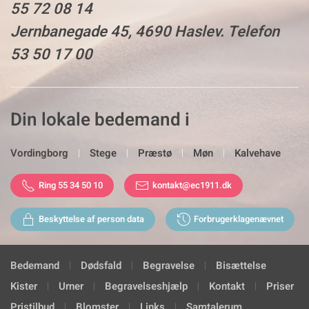
55 72 08 14
Jernbanegade 45, 4690 Haslev. Telefon
53 50 17 00
Din lokale bedemand i
Vordingborg
Stege
Præstø
Møn
Kalvehave
Ring 55 34 50 10
kontakt@ec1911.dk
Beskyttelse af person data
Forbrugerklagenævnet
Bedemand
Dødsfald
Begravelse
Bisættelse
Kister
Urner
Begravelseshjælp
Kontakt
Priser
Pristilbud
Blomster
Links
Samtalerum