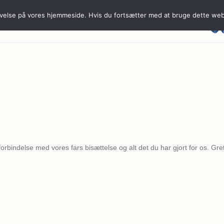
levelse på vores hjemmeside. Hvis du fortsætter med at bruge dette webs
med
Værd at vide
Om os
Pris og Rabat
Kontakt
rbindelse med vores fars bisættelse og alt det du har gjort for os. Greth