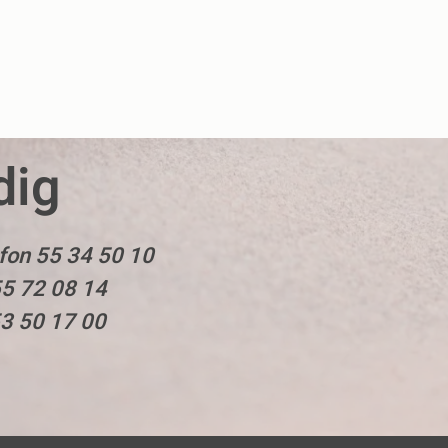
dig
fon 55 34 50 10
55 72 08 14
53 50 17 00