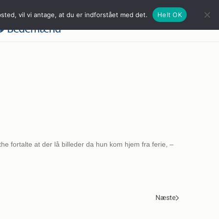
ted, vil vi antage, at du er indforstået med det.
Helt OK
e fortalte at der lå billeder da hun kom hjem fra ferie, –
Næste