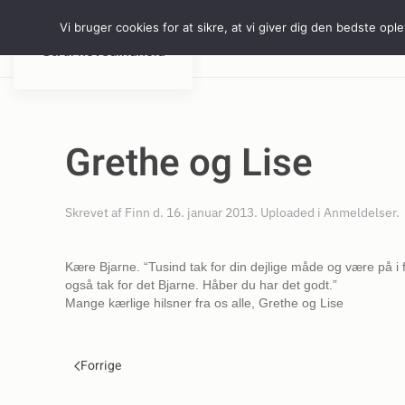
Vi bruger cookies for at sikre, at vi giver dig den bedste op
Vi hjælper 
Gå til hovedindhold
Grethe og Lise
Skrevet af
Finn
d.
16. januar 2013
. Uploaded i
Anmeldelser
.
Kære Bjarne. “Tusind tak for din dejlige måde og være på i fo
også tak for det Bjarne. Håber du har det godt.”
Mange kærlige hilsner fra os alle, Grethe og Lise
Forrige